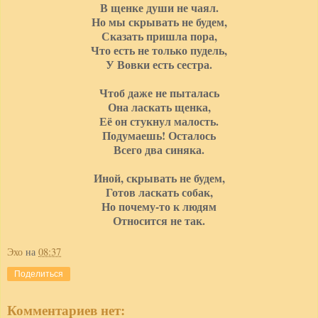
В щенке души не чаял.
Но мы скрывать не будем,
Сказать пришла пора,
Что есть не только пудель,
У Вовки есть сестра.
Чтоб даже не пыталась
Она ласкать щенка,
Её он стукнул малость.
Подумаешь! Осталось
Всего два синяка.
Иной, скрывать не будем,
Готов ласкать собак,
Но почему-то к людям
Относится не так.
Эхо
на
08:37
Поделиться
Комментариев нет: